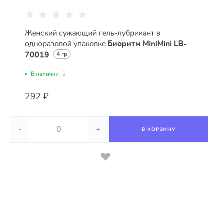
Женский сужающий гель-лубрикант в
одноразовой упаковке
Биоритм MiniMini LB-
70019
4 гр
В наличии
2
292 ₽
-
+
В КОРЗИНУ