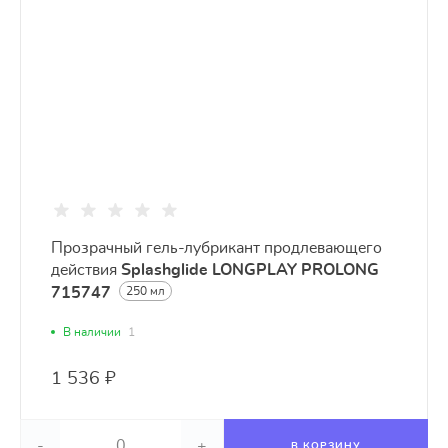
Прозрачный гель-лубрикант продлевающего
действия
Splashglide LONGPLAY PROLONG
715747
250 мл
В наличии
1
1 536 ₽
-
+
В КОРЗИНУ