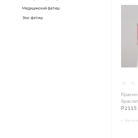
Медицинский фетиш
Зоо-фетиш
Красно
брасле
Р2115
Нет в н