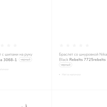
т с шипами на руку
Браслет со шнуровкой Nik
Black
Rebelts 7725rebelts
lla 3068-1
черный
черный
аличии
Нет в наличии