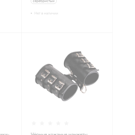
серебристый
Нет в наличии
ики-
Чёрные кожаные манжеты