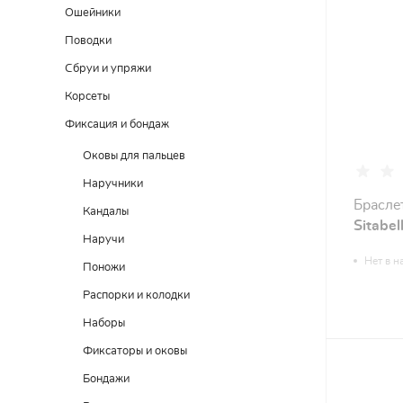
Ошейники
Поводки
Сбруи и упряжи
Корсеты
Фиксация и бондаж
Оковы для пальцев
Наручники
Брасле
Кандалы
Sitabe
Наручи
Нет в н
Поножи
Распорки и колодки
Наборы
Фиксаторы и оковы
Бондажи