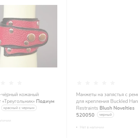
-чёрный кожаный
Манжеты на запястья с ре
т «Треугольник»
Подиум
для крепления Buckled Ha
Restraints
Blush Novelties
красный с черным
520050
черный
аличии
Нет в наличии