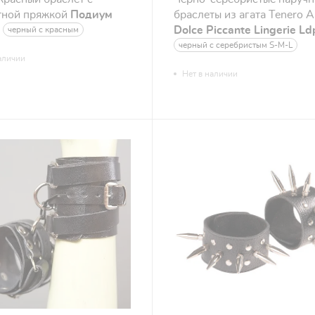
тной пряжкой
Подиум
браслеты из агата Tenero 
Dolce Piccante Lingerie L
черный с красным
черный с серебристым S-M-L
аличии
Нет в наличии