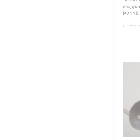
квадра
Р2110
Нет в н