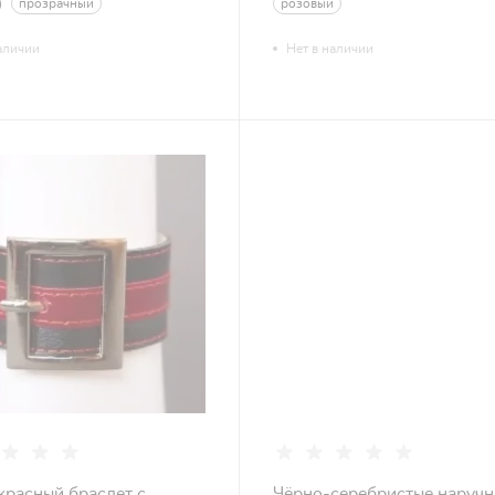
0
прозрачный
розовый
аличии
Нет в наличии
красный браслет с
Чёрно-серебристые наручн