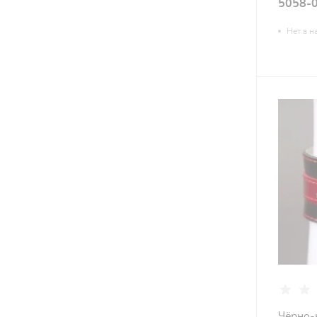
5058-
Нет в н
Чёрно-