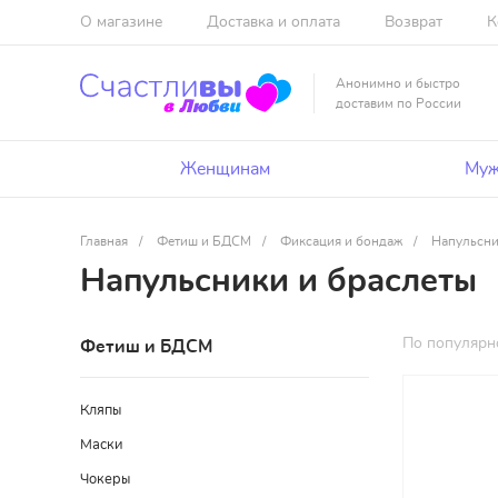
О магазине
Доставка и оплата
Возврат
К
Анонимно и быстро
доставим по России
Женщинам
Муж
Главная
/
Фетиш и БДСМ
/
Фиксация и бондаж
/
Напульсни
Напульсники и браслеты
По популярн
Фетиш и БДСМ
Кляпы
Маски
Чокеры