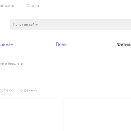
онтакты
Статьи
чинам
Всем
Фетиш
ки и браслеты
ости
По цене