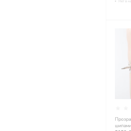
Нет в н
Прозра
шипами