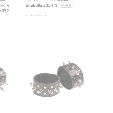
Amore
Sitabella 3054-1
черный
dp032
Нет в наличии