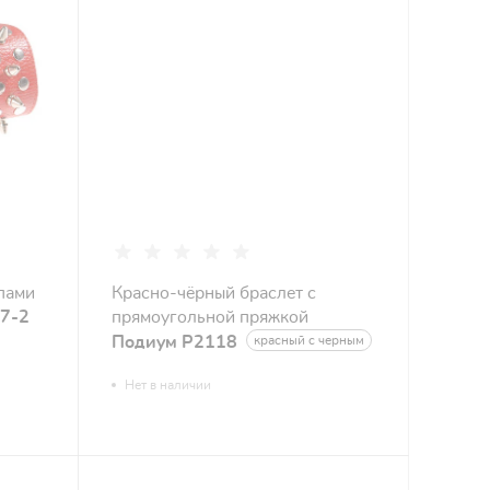
пами
Красно-чёрный браслет с
57-2
прямоугольной пряжкой
Подиум Р2118
красный с черным
Нет в наличии