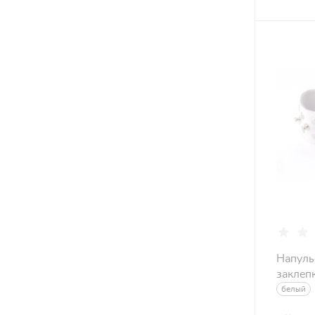
Напуль
заклеп
белый