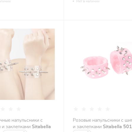
аличии
Нет в наличии
чные напульсники с
Розовые напульсники с ши
 и заклепками
Sitabella
и заклепками
Sitabella 50