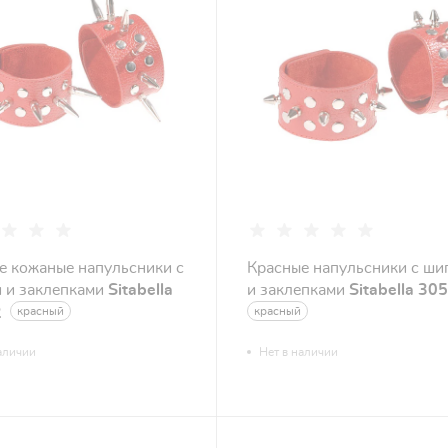
е кожаные напульсники с
Красные напульсники с ши
 и заклепками
Sitabella
и заклепками
Sitabella 30
2
красный
красный
аличии
Нет в наличии