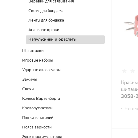
Веревки для связывания
Скотч для бондажа
Ленты для бондажа
Анальные крюки
Напульсники и браслеты
Щекоталки
Игровые наборы
Ударные аксессуары
Зажимы
Красны
шипами
Свечи
3058-
Колесо Вартенберга
Кровопускатели
Нет в н
Пытки гениталий
Пояса верности
Электростимуляторы