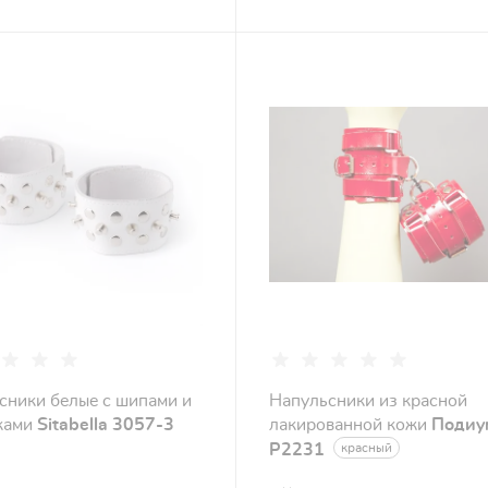
сники белые с шипами и
Напульсники из красной
ками
Sitabella 3057-3
лакированной кожи
Подиу
Р2231
красный