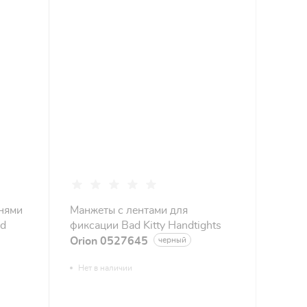
мнями
Манжеты с лентами для
nd
фиксации Bad Kitty Handtights
Orion 0527645
черный
Нет в наличии