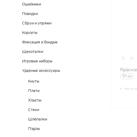
Ошейники
Поводки
Сбруи и упряжи
Корсеты
Фиксация и бондаж
Щекоталки
Игровые наборы
Красна
Ударные аксессуары
57 см
Кнуты
Нет в н
Плети
Хлысты
Стеки
Шлёпалки
Пэдлы