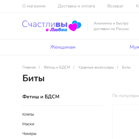
О магазине
Доставка и оплата
Возврат
К
Анонимно и быстро
доставим по России
Женщинам
Муж
Главная
/
Фетиш и БДСМ
/
Ударные аксессуары
/
Биты
Биты
По популярн
Фетиш и БДСМ
Кляпы
Маски
Чокеры