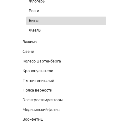
Флогеры
Розги
Биты
Жезлы
Зажимы
Свечи
Колесо Вартенберга
Кровопускатели
Пытки гениталий
Пояса верности
Электростимуляторы
Медицинский фетиш
Зоо-фетиш