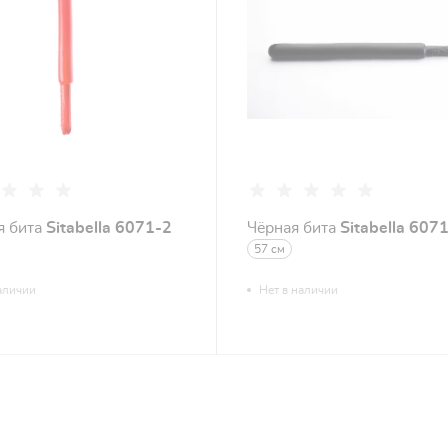
я бита
Sitabella 6071-2
Чёрная бита
Sitabella 607
57 см
аличии
Нет в наличии