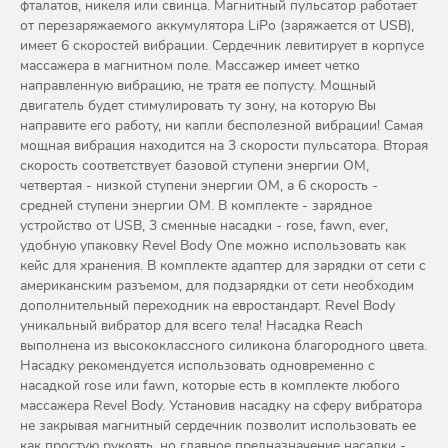
фталатов, никеля или свинца. Магнитный пульсатор работает
от перезаряжаемого аккумулятора LiPo (заряжается от USB),
имеет 6 скоростей вибрации. Сердечник левитирует в корпусе
массажера в магнитном поле. Массажер имеет четко
направленную вибрацию, не тратя ее попусту. Мощный
двигатель будет стимулировать ту зону, на которую Вы
направите его работу, ни капли бесполезной вибрации! Самая
мощная вибрация находится на 3 скорости пульсатора. Вторая
скорость соответствует базовой ступени энергии ОМ,
четвертая - низкой ступени энергии ОМ, а 6 скорость -
средней ступени энергии ОМ. В комплекте - зарядное
устройство от USB, 3 сменные насадки - rose, fawn, ever,
удобную упаковку Revel Body One можно использовать как
кейс для хранения. В комплекте адаптер для зарядки от сети с
американским разъемом, для подзарядки от сети необходим
дополнительный переходник на евростандарт. Revel Body
уникальный вибратор для всего тела! Насадка Reach
выполнена из высококлассного силикона благородного цвета.
Насадку рекомендуется использовать одновременно с
насадкой rose или fawn, которые есть в комплекте любого
массажера Revel Body. Установив насадку на сферу вибратора
не закрывая магнитный сердечник позволит использовать ее
как простую рукоять, но главное предназначение насадки -