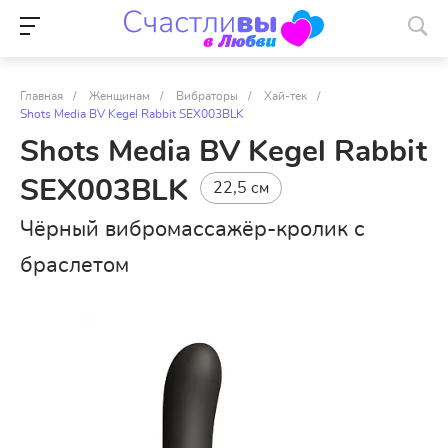
Главная
/
Женщинам
/
Вибраторы
/
Хай-тек
/
Shots Media BV Kegel Rabbit SEX003BLK
Shots Media BV Kegel Rabbit
SEX003BLK
22,5 см
Чёрный вибромассажёр-кролик с
браслетом