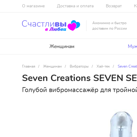
О магазине
Доставка и оплата
Возврат
К
Анонимно и быстро
доставим по России
Женщинам
Муж
Главная
/
Женщинам
/
Вибраторы
/
Хай-тек
/
Seven Crea
Seven Creations SEVEN S
Голубой вибромассажёр для тройно