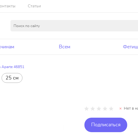
онтакты
Статьи
чинам
Всем
Фетиш
 Aparte 46851
25 см
Нет в н
Подписаться