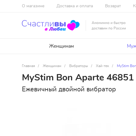
О магазине
Доставка и оплата
Возврат
К
Анонимно и быстро
доставим по России
Женщинам
Муж
Главная
/
Женщинам
/
Вибраторы
/
Хай-тек
/
MyStim Bon
MyStim Bon Aparte 46851
Ежевичный двойной вибратор