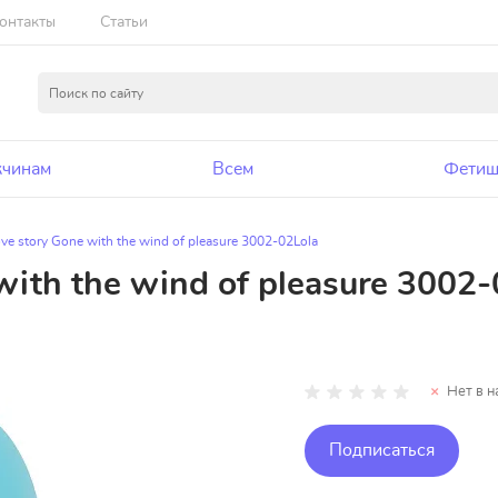
онтакты
Статьи
чинам
Всем
Фетиш
ove story Gone with the wind of pleasure 3002-02Lola
 with the wind of pleasure 3002
Нет в н
Подписаться