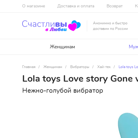
О магазине
Доставка и оплата
Возврат
К
Анонимно и быстро
доставим по России
Женщинам
Муж
Главная
/
Женщинам
/
Вибраторы
/
Хай-тек
/
Lola toys L
Lola toys Love story Gone
Нежно-голубой вибратор