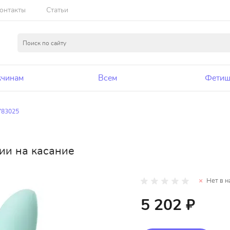
онтакты
Статьи
чинам
Всем
Фетиш
783025
ии на касание
Нет в н
5 202 ₽