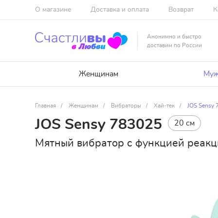
О магазине
Доставка и оплата
Возврат
К
Анонимно и быстро
доставим по России
Женщинам
Муж
Главная
/
Женщинам
/
Вибраторы
/
Хай-тек
/
JOS Sensy 
JOS Sensy 783025
20 см
Мятный вибратор с функцией реакц