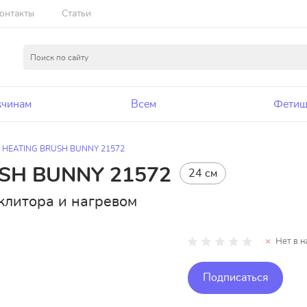
онтакты
Статьи
чинам
Всем
Фетиш
s HEATING BRUSH BUNNY 21572
USH BUNNY 21572
24 см
клитора и нагревом
Нет в н
Подписаться