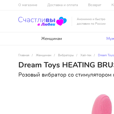
О магазине
Доставка и оплата
Возврат
К
Анонимно и быстро
доставим по России
Женщинам
Муж
Главная
/
Женщинам
/
Вибраторы
/
Хай-тек
/
Dream Toy
Dream Toys HEATING BR
Розовый вибратор со стимулятором 