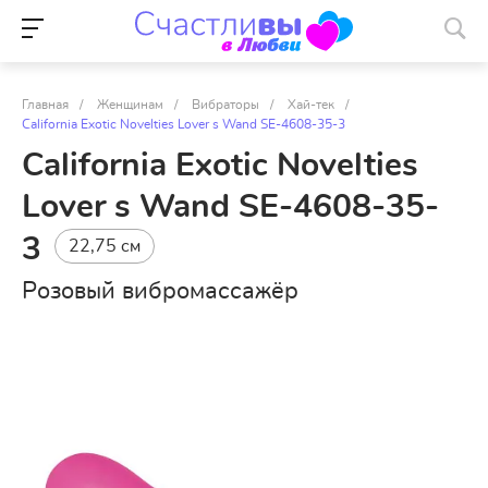
Главная
/
Женщинам
/
Вибраторы
/
Хай-тек
/
California Exotic Novelties Lover s Wand SE-4608-35-3
California Exotic Novelties
Lover s Wand SE-4608-35-
3
22,75 см
Розовый вибромассажёр