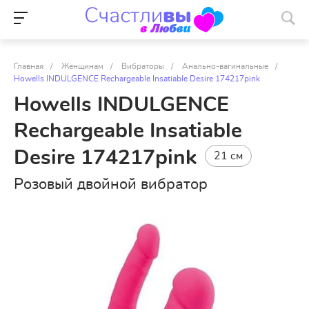
Главная
/
Женщинам
/
Вибраторы
/
Анально-вагинальные
/
Howells INDULGENCE Rechargeable Insatiable Desire 174217pink
Howells INDULGENCE
Rechargeable Insatiable
Desire 174217pink
21 см
Розовый двойной вибратор